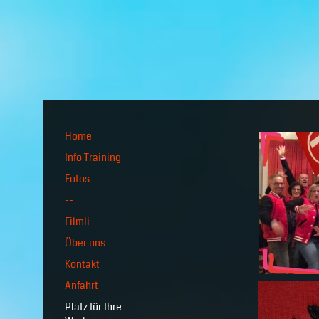
Home
Info Training
Fotos
--
Filmli
Über uns
Kontakt
Anfahrt
Platz für Ihre